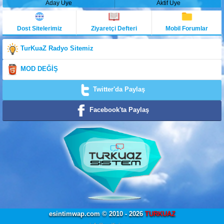
Aday Üye
Aktif Üye
Dost Sitelerimiz
Ziyaretçi Defteri
Mobil Forumlar
TurKuaZ Radyo Sitemiz
MOD DEĞİŞ
Twitter'da Paylaş
Facebook'ta Paylaş
esintimwap.com © 2010 - 2026
TURKUAZ