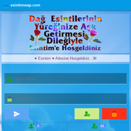
esintimwap.com
♥️ Esintim ♥️ Ailesine Hosgeldiniz...🌺
0
62